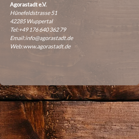
Agorastadt e.V.
Hünefeldstrasse 51
42285 Wuppertal
Tel:+49 176 640 362 79
Email:
info@agorastadt.de
Web:
www.agorastadt.de