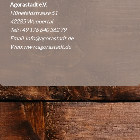
Agorastadt e.V.
Hünefeldstrasse 51
42285 Wuppertal
Tel:+49 176 640 362 79
Email:
info@agorastadt.de
Web:
www.agorastadt.de