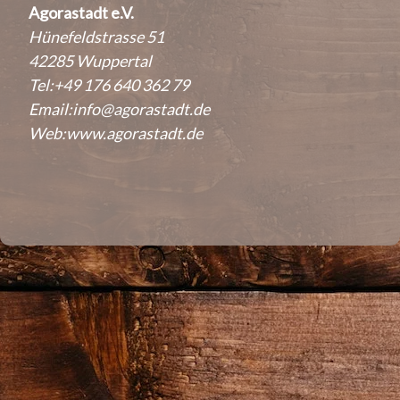
Agorastadt e.V.
Hünefeldstrasse 51
42285 Wuppertal
Tel:+49 176 640 362 79
Email:
info@agorastadt.de
Web:
www.agorastadt.de