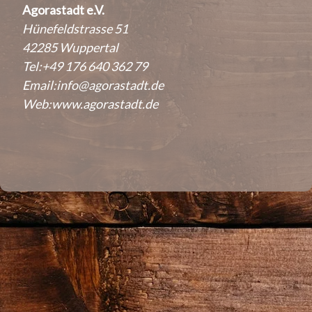
Agorastadt e.V.
Hünefeldstrasse 51
42285 Wuppertal
Tel:+49 176 640 362 79
Email:
info@agorastadt.de
Web:
www.agorastadt.de